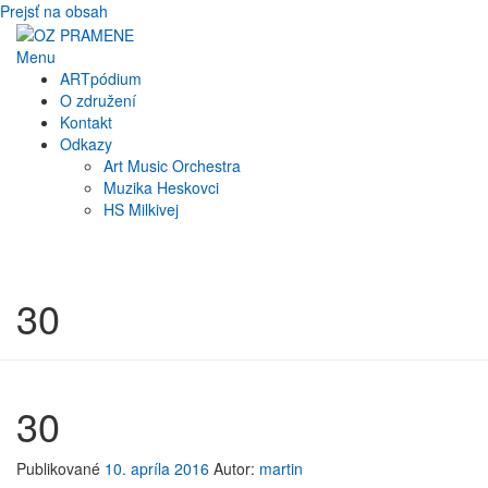
Prejsť na obsah
Menu
ARTpódium
O združení
Kontakt
Odkazy
Art Music Orchestra
Muzika Heskovci
HS Milkivej
30
30
Publikované
10. apríla 2016
Autor:
martin