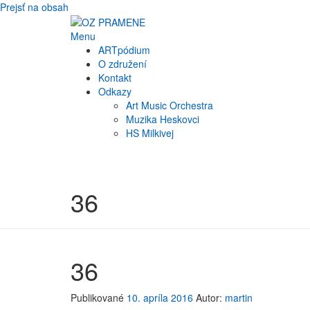
Prejsť na obsah
Menu
ARTpódium
O združení
Kontakt
Odkazy
Art Music Orchestra
Muzika Heskovci
HS Milkivej
36
36
Publikované
10. apríla 2016
Autor:
martin