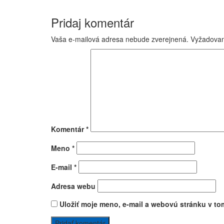
Pridaj komentár
Vaša e-mailová adresa nebude zverejnená.
Vyžadovan
Komentár
*
Meno
*
E-mail
*
Adresa webu
Uložiť moje meno, e-mail a webovú stránku v to